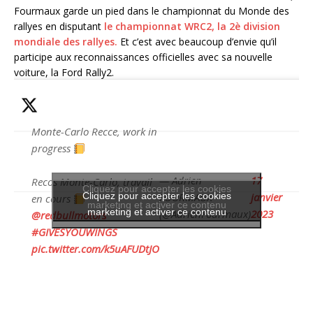
Fourmaux garde un pied dans le championnat du Monde des
rallyes en disputant
le championnat WRC2, la 2è division
mondiale des rallyes.
Et c’est avec beaucoup d’envie qu’il
participe aux reconnaissances officielles avec sa nouvelle
voiture, la Ford Rally2.
Monte-Carlo Recce, work in
progress
— Adrien
17
Recos Monte-Carlo, travail
Cliquez pour accepter les cookies
Cliquez pour accepter les cookies
FOURMAUX
janvier
en cours
marketing et activer ce contenu
marketing et activer ce contenu
(@AdrienFourmaux)
2023
@redbullmotors
#GIVESYOUWINGS
pic.twitter.com/k5uAFUDtJO