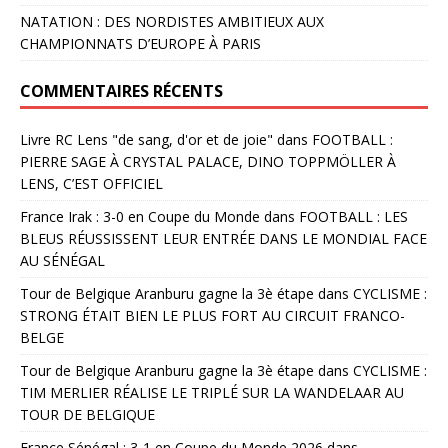
NATATION : DES NORDISTES AMBITIEUX AUX
CHAMPIONNATS D’EUROPE À PARIS
COMMENTAIRES RÉCENTS
Livre RC Lens "de sang, d'or et de joie"
dans
FOOTBALL :
PIERRE SAGE À CRYSTAL PALACE, DINO TOPPMÖLLER À
LENS, C’EST OFFICIEL
France Irak : 3-0 en Coupe du Monde
dans
FOOTBALL : LES
BLEUS RÉUSSISSENT LEUR ENTRÉE DANS LE MONDIAL FACE
AU SÉNÉGAL
Tour de Belgique Aranburu gagne la 3è étape
dans
CYCLISME :
STRONG ÉTAIT BIEN LE PLUS FORT AU CIRCUIT FRANCO-
BELGE
Tour de Belgique Aranburu gagne la 3è étape
dans
CYCLISME :
TIM MERLIER RÉALISE LE TRIPLÉ SUR LA WANDELAAR AU
TOUR DE BELGIQUE
France Sénégal : 3-1 en Coupe du Monde 2026
dans