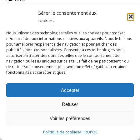
mai 2022
Gérer le consentement aux
avril 2022
cookies
mars 2022
Nous utilisons des technologies telles que les cookies pour stocker
et/ou accéder aux informations relatives aux appareils. Nous le faisons
février 2022
pour améliorer l’expérience de navigation et pour afficher des
publicités (non-)personnalisées. Consentir à ces technologies nous
janvier 2022
autorisera à traiter des données telles que le comportement de
décembre 2021
navigation ou les ID uniques sur ce site. Le fait de ne pas consentir ou
de retirer son consentement peut avoir un effet négatif sur certaines
novembre 2021
fonctonnalités et caractéristiques.
octobre 2021
Accepter
septembre 2021
août 2021
Refuser
juillet 2021
Voir les préférences
juin 2021
Politique de cookies
A PROPOS
mai 2021