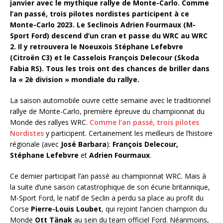
janvier avec le mythique rallye de Monte-Carlo. Comme
l’an passé, trois pilotes nordistes participent à ce
Monte-Carlo 2023. Le Seclinois Adrien Fourmaux (M-
Sport Ford) descend d’un cran et passe du WRC au WRC
2. Il y retrouvera le Noeuxois Stéphane Lefebvre
(Citroën C3) et le Casselois François Delecour (Skoda
Fabia RS). Tous les trois ont des chances de briller dans
la « 2è division » mondiale du rallye.
La saison automobile ouvre cette semaine avec le traditionnel
rallye de Monte-Carlo, première épreuve du championnat du
Monde des rallyes WRC.
Comme l’an passé, trois pilotes
Nordistes
y participent. Certainement les meilleurs de l’histoire
régionale (avec
José Barbara
):
François Delecour,
Stéphane
Lefebvre
et
Adrien Fourmaux
.
Ce dernier participait l’an passé au championnat WRC. Mais à
la suite d’une saison catastrophique de son écurie britannique,
M-Sport Ford, le natif de Seclin a perdu sa place au profit du
Corse
Pierre-Louis
Loubet
, qui rejoint l’ancien champion du
Monde
Ott Tänak
au sein du team officiel Ford. Néanmoins,