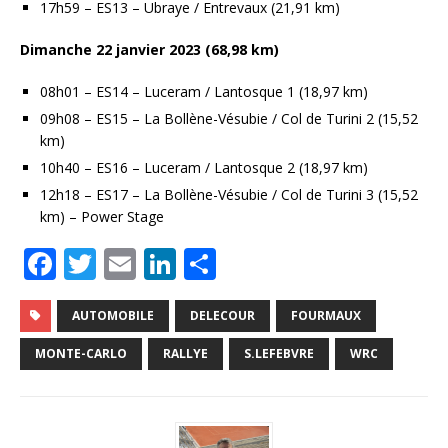
17h59 – ES13 – Ubraye / Entrevaux (21,91 km)
Dimanche 22 janvier 2023 (68,98 km)
08h01 – ES14 – Luceram / Lantosque 1 (18,97 km)
09h08 – ES15 – La Bollène-Vésubie / Col de Turini 2 (15,52
km)
10h40 – ES16 – Luceram / Lantosque 2 (18,97 km)
12h18 – ES17 – La Bollène-Vésubie / Col de Turini 3 (15,52
km) – Power Stage
F
T
E
Li
P
a
w
m
n
ar
c
it
ai
k
ta
AUTOMOBILE
DELECOUR
FOURMAUX
e
te
l
e
g
MONTE-CARLO
RALLYE
S.LEFEBVRE
WRC
b
r
dI
e
o
n
r