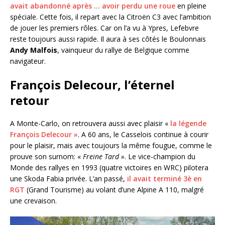
avait abandonné après … avoir perdu une roue
en pleine
spéciale. Cette fois, il repart avec la Citroën C3 avec l’ambition
de jouer les premiers rôles. Car on l’a vu à Ypres, Lefebvre
reste toujours aussi rapide. Il aura à ses côtés le Boulonnais
Andy Malfois
, vainqueur du rallye de Belgique comme
navigateur.
François Delecour, l’éternel
retour
A Monte-Carlo, on retrouvera aussi avec plaisir «
la légende
François Delecour »
. A 60 ans, le Casselois continue à courir
pour le plaisir, mais avec toujours la même fougue, comme le
prouve son surnom: «
Freine Tard »
. Le vice-champion du
Monde des rallyes en 1993 (quatre victoires en WRC) pilotera
une Skoda Fabia privée. L’an passé,
il avait terminé 3è en
RGT
(Grand Tourisme) au volant d’une Alpine A 110, malgré
une crevaison.