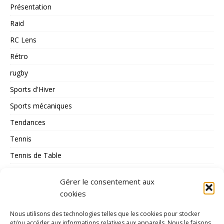
Présentation
Raid
RC Lens
Rétro
rugby
Sports d'Hiver
Sports mécaniques
Tendances
Tennis
Tennis de Table
Tous les Sports
Gérer le consentement aux
Triathlon
cookies
Voile
Nous utilisons des technologies telles que les cookies pour stocker
volley_ball
et/ou accéder aux informations relatives aux appareils. Nous le faisons