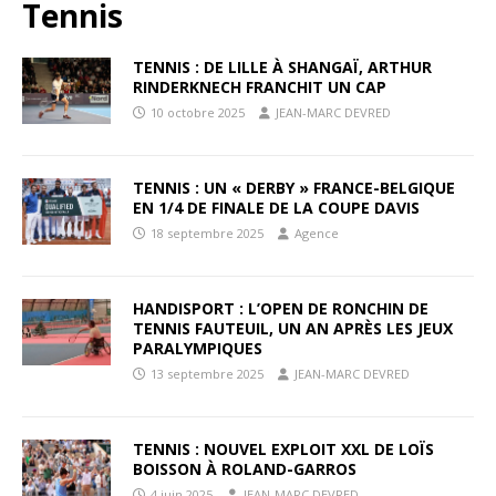
Tennis
TENNIS : DE LILLE À SHANGAÏ, ARTHUR
RINDERKNECH FRANCHIT UN CAP
10 octobre 2025
JEAN-MARC DEVRED
TENNIS : UN « DERBY » FRANCE-BELGIQUE
EN 1/4 DE FINALE DE LA COUPE DAVIS
18 septembre 2025
Agence
HANDISPORT : L’OPEN DE RONCHIN DE
TENNIS FAUTEUIL, UN AN APRÈS LES JEUX
PARALYMPIQUES
13 septembre 2025
JEAN-MARC DEVRED
TENNIS : NOUVEL EXPLOIT XXL DE LOÏS
BOISSON À ROLAND-GARROS
4 juin 2025
JEAN-MARC DEVRED